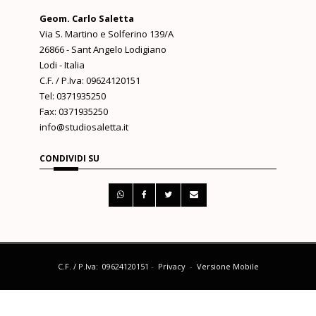
Geom. Carlo Saletta
Via S. Martino e Solferino 139/A
26866 - Sant Angelo Lodigiano
Lodi - Italia
C.F. / P.Iva: 09624120151
Tel: 0371935250
Fax: 0371935250
info@studiosaletta.it
CONDIVIDI SU
C.F. / P.Iva: 09624120151
-
Privacy
-
Versione Mobile